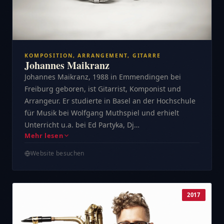
KOMPOSITION, ARRANGEMENT, GITARRE
Johannes Maikranz
Johannes Maikranz, 1988 in Emmendingen bei
Freiburg geboren, ist Gitarrist, Komponist und
Arrangeur. Er studierte in Basel an der Hochschule
für Musik bei Wolfgang Muthspiel und erhielt
Unterricht u.a. bei Ed Partyka, Dj…
Mehr lesen
Website besuchen
2017