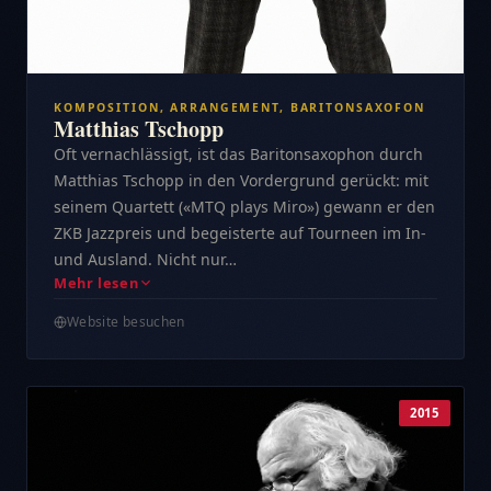
KOMPOSITION, ARRANGEMENT, BARITONSAXOFON
Matthias Tschopp
Oft vernachlässigt, ist das Baritonsaxophon durch
Matthias Tschopp in den Vordergrund gerückt: mit
seinem Quartett («MTQ plays Miro») gewann er den
ZKB Jazzpreis und begeisterte auf Tourneen im In-
und Ausland. Nicht nur…
Mehr lesen
Website besuchen
2015